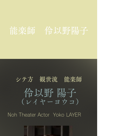
能楽師 伶以野陽子
シテ方 観世流 能楽師
伶以野 陽子
（レイヤーヨウコ）
Noh Theater Actor Yoko LAYER