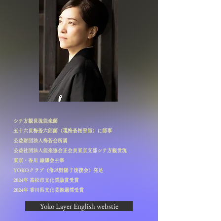
シテ方観世流能楽師
五十六世梅若六郎師（現梅若桜雪師）に師事​
公益財団法人梅若会所属
公益社団法人能楽協会正会員東京支部シテ方観世流
東京・香川 緑耀会主宰
YOKOクラブ（伶以野陽子後援会）
発足
2024年 高松市文化奨励賞受賞
2024年 香川県文化芸術選奨受賞
Yoko Layer English webstie