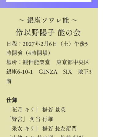
～ 銀座ソワレ能 ～
伶以野陽子 能の会
​
日程：2027年2月6日（土）午後5
時開演（4時開場）
場所：
観世能楽堂
東京都中央区
銀座6-10-1 GINZA SIX 地下3
階
仕舞
「花月 キリ」 梅若 景英
「野宮」 角当 行雄
「采女 キリ」 梅若 長左衛門