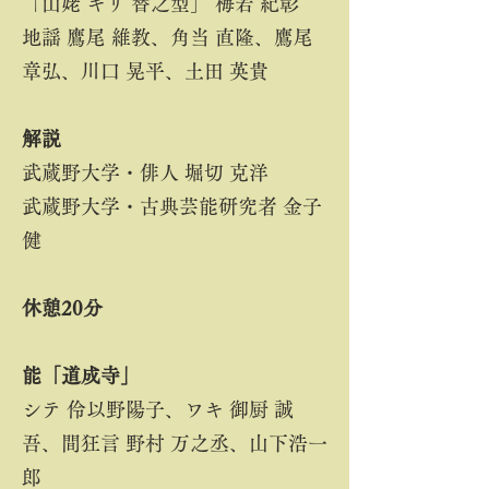
「山姥 キリ 替之型」 梅若 紀彰
地謡 鷹尾 維教、角当 直隆、鷹尾
章弘、川口 晃平、土田 英貴​
解説 ​
武蔵野大学・俳人 堀切 克洋
武蔵野大学・古典芸能研究者 金子
健
休憩20分​
能「道成寺」
シテ 伶以野陽子、ワキ 御厨 誠
吾、間狂言 野村 万之丞、山下浩一
郎