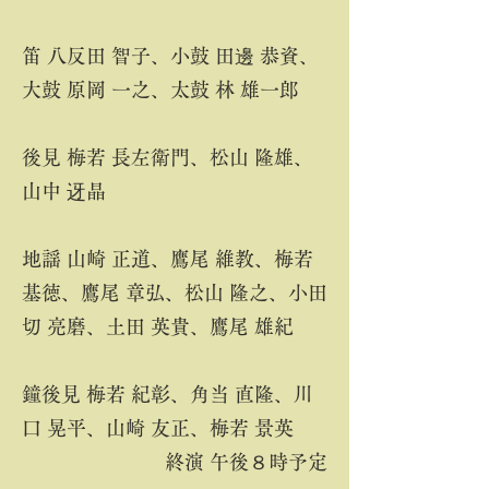
笛 八反田 智子、小鼓 田邊 恭資、
大鼓 原岡 一之、太鼓 林 雄一郎
後見 梅若 長左衛門、松山 隆雄、
山中 迓晶
地謡 山崎 正道、鷹尾 維教、梅若
基徳、鷹尾 章弘、松山 隆之、小田
切 亮磨、土田 英貴、鷹尾 雄紀
鐘後見 梅若 紀彰、角当 直隆、川
口 晃平、山崎 友正、梅若 景英
​終演 午後８時予定