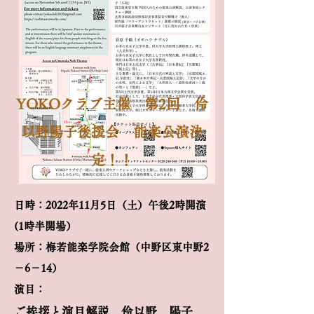
YOKOクラブ主催 第2回 伶
以野陽子後援会 能楽公演決
定！！
日時：2022年11月5日（土）午後2時開演
(1時半開場）
場所：梅若能楽学院会館（中野区東中野2
－6－14）
演目：
ご挨拶と演目解説 伶以野 陽子