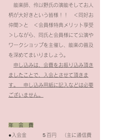
能楽師、伶以野氏の演能そしてお人
柄が大好きという皆様！！ ＜同好お
仲間＞と ＜会員様特典メリット享受
＞しながら、同氏と会員様にて公演や
ワークショップを主催し、能楽の普及
を深めてまいりましょう。
​
申し込みは、会費をお振り込み頂き
ましたことで、入会とさせて頂きま
す。 申し込み用紙に記入などは必要
ございません。
年 会 費
●入会金 ５百円 （主に通信費