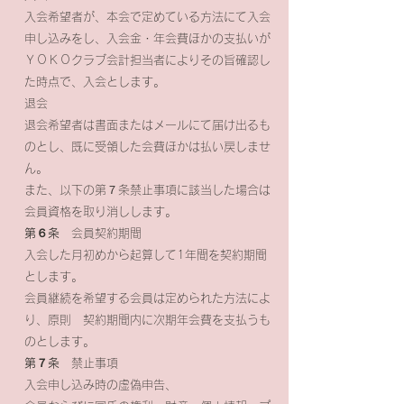
入会希望者が、本会で定めている方法にて入会
申し込みをし、入会金・年会費ほかの支払いが
ＹＯＫＯクラブ会計担当者によりその旨確認し
た時点で、入会とします。
退会
退会希望者は書面またはメールにて届け出るも
のとし、既に受領した会費ほかは払い戻しませ
ん。
また、以下の第７条禁止事項に該当した場合は
会員資格を取り消しします。
第６条
会員契約期間
入会した月初めから起算して1年間を契約期間
とします。
会員継続を希望する会員は定められた方法によ
り、原則 契約期間内に次期年会費を支払うも
のとします。
第７条
禁止事項
入会申し込み時の虚偽申告、