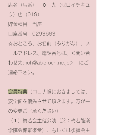
店名（店番） ０一九（ゼロイチキュ
ウ）店（019）
貯金種目 当座
口座番号
0293683
☆おところ、お名前（ふりがな）、メ
ールアドレス、電話番号は、＜問い合
わせ先:
noh@able.ocn.ne.jp
＞ にご
連絡下さい。
会員特典
（コロナ禍におきましては、
安全面を優先させて頂きます。万が一
の変更ご了承ください）
（１）梅若会主催公演（於：梅若能楽
学院会館能楽堂）、もしくは後援会主