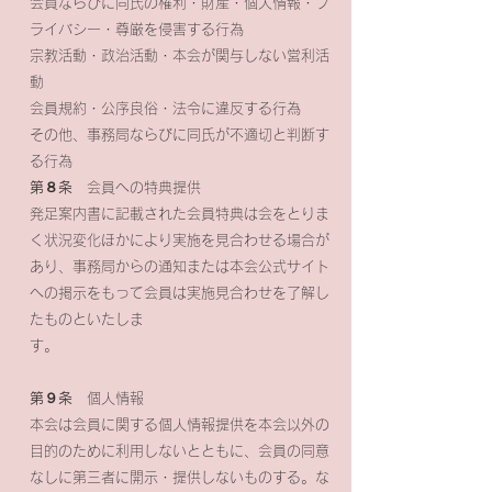
会員ならびに同氏の権利・財産・個人情報・プ
ライバシー・尊厳を侵害する行為
宗教活動・政治活動・本会が関与しない営利活
動
会員規約・公序良俗・法令に違反する行為
その他、事務局ならびに同氏が不適切と判断す
る行為
第８条
会員への特典提供
発足案内書に記載された会員特典は会をとりま
く状況変化ほかにより実施を見合わせる場合が
あり、事務局からの通知または本会公式サイト
への掲示をもって会員は実施見合わせを了解し
たものといたしま
す。
第９条
個人情報
本会は会員に関する個人情報提供を本会以外の
目的のために利用しないとともに、会員の同意
なしに第三者に開示・提供しないものする。な