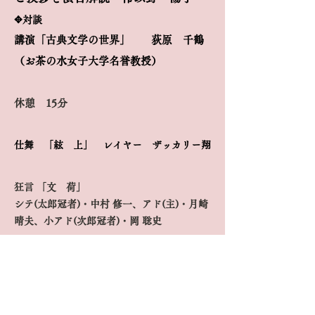
✥対談
講演「古典文学の世界」 荻原 千鶴
（お茶の水女子大学名誉教授）
休憩 15分
仕舞 「絃 上」 レイヤー ザッカリー翔
狂言 「文 荷」
シテ(太郎冠者)・中村 修一、アド(主)・月崎
晴夫、小アド(次郎冠者)・岡 聡史
午後3時半より
能 「井 筒」
シテ 伶以野 陽子
ワキ 森 常好