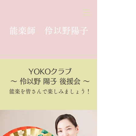
能楽師 伶以野陽子
YOKOクラブ
～ 伶以野 陽子 後援会 ～
能楽を皆さんで楽しみましょう！