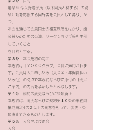
第２条
目的
能楽師 伶以野陽子氏（以下同氏と称する）の能
楽活動を応援する同好者を会員として募り、か
つ、
本会を通じて会員同士の相互親睦をはかり、能
楽普及のための公演、ワークショップ等も主催
していくこと
を目的とする。
第３条
本会規約の範囲
本規約は「ＹＯＫＯクラブ」会員に適用されま
す。会員は入会申し込み（入会金・年間費払い
込み他）の時点で本規約ならびに添付の「発足
ご案内」の内容を承諾したとみなします。
第４条
規約の変更ならびに条項廃止
本規約は、同氏ならびに規約第１０条の事務局
構成員3分の２以上の同意をもって、変更・条
項廃止できるものとします。
第５条
入会および退会
入会