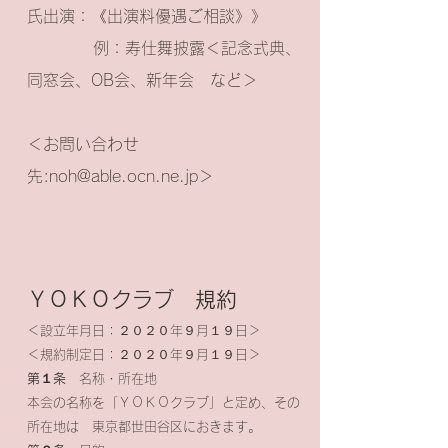
氏出演：《出演料優遇ご相談》》
例：寿仕舞披露＜記念式典、
同窓会、OB会、新年会 など＞
＜お問い合わせ
先:
noh@able.ocn.ne.jp
＞
ＹＯＫＯクラブ 規約
＜設立年月日：２０２０年９月１９日＞
＜規約制定日：２０２０年９月１９日＞
第１条
名称・所在地
本会の名称を「ＹＯＫＯクラブ」と定め、その
所在地は 東京都世田谷区におきます。