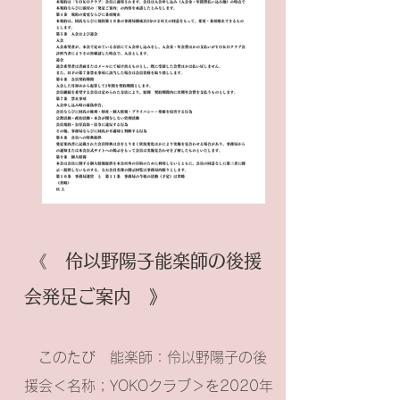
《 伶以野陽子能楽師の後援
会発足ご案内 》
このたび 能楽師：伶以野陽子の後
援会＜名称；YOKOクラブ＞を2020年